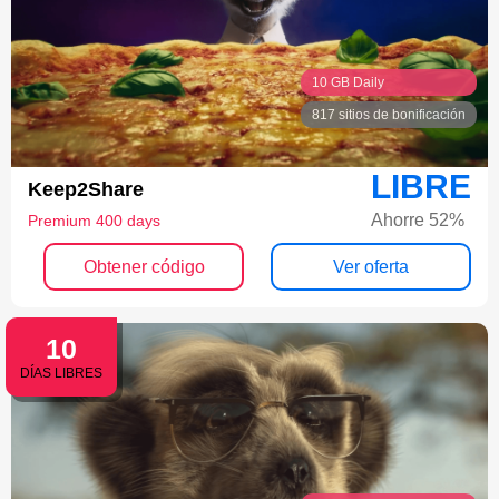
10 GB Daily
817 sitios de bonificación
LIBRE
Keep2Share
Ahorre 52%
Premium 400 days
Obtener código
Ver oferta
10
DÍAS LIBRES