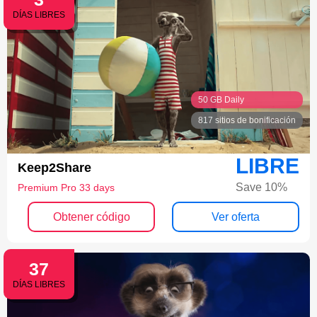
DÍAS LIBRES
50 GB Daily
817 sitios de bonificación
LIBRE
Keep2Share
Save 10%
Premium Pro 33 days
Obtener código
Ver oferta
37
DÍAS LIBRES