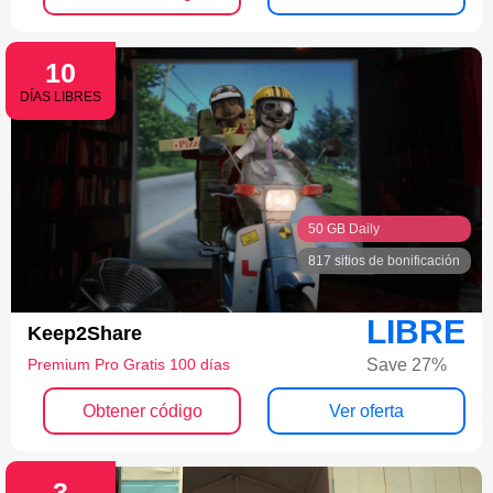
10
DÍAS LIBRES
50 GB Daily
817 sitios de bonificación
LIBRE
Keep2Share
Save 27%
Premium Pro Gratis 100 días
Obtener código
Ver oferta
3