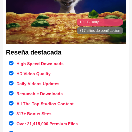
10 GB Daily
817 sitios de bonificación
Reseña destacada
High Speed Downloads
HD Video Quailty
Daily Videos Updates
Resumable Downloads
All The Top Studios Content
817+ Bonus Sites
Over 21,415,000 Premium Files