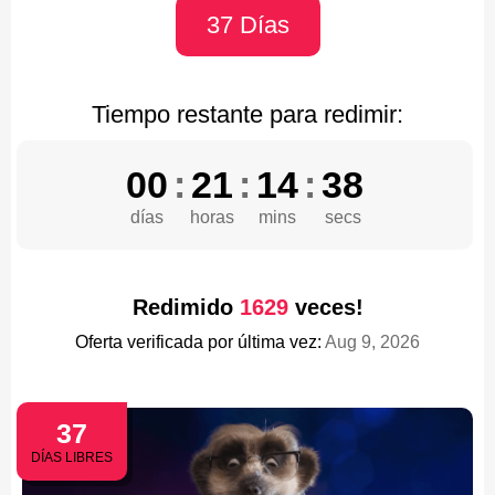
37 Días
Tiempo restante para redimir:
00
:
21
:
14
:
37
días
horas
mins
secs
Redimido
1629
veces!
Oferta verificada por última vez:
Aug 9, 2026
37
DÍAS LIBRES