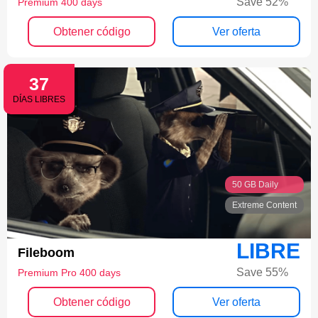
Save 52%
Premium 400 days
Obtener código
Ver oferta
37
DÍAS LIBRES
50 GB Daily
Extreme Content
LIBRE
Fileboom
Save 55%
Premium Pro 400 days
Obtener código
Ver oferta