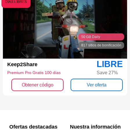
DÍAS LIBRES
50 GB Daily
817 sitios de bonificación
LIBRE
Keep2Share
Save 27%
Premium Pro Gratis 100 días
Obtener código
Ver oferta
Ofertas destacadas
Nuestra información