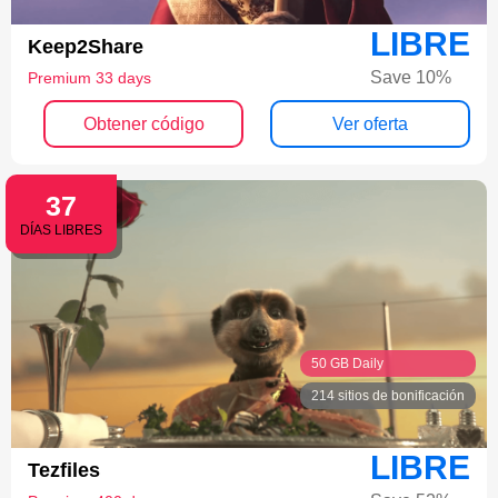
LIBRE
Keep2Share
Save 10%
Premium 33 days
Obtener código
Ver oferta
37
DÍAS LIBRES
50 GB Daily
214 sitios de bonificación
LIBRE
Tezfiles