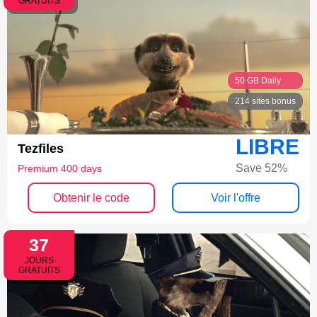
GRATUITS
50 GB Daily
214 sites bonus
LIBRE
Tezfiles
Save 52%
Premium 400 days
Obtenir le code
Voir l'offre
37
JOURS
GRATUITS