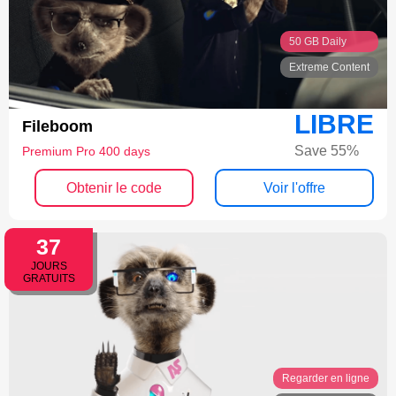
50 GB Daily
Extreme Content
LIBRE
Fileboom
Save 55%
Premium Pro 400 days
Obtenir le code
Voir l'offre
37
JOURS
GRATUITS
Regarder en ligne