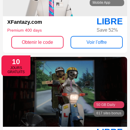
Mobile App
LIBRE
XFantazy.com
Save 52%
Premium 400 days
Obtenir le code
Voir l'offre
10
JOURS
GRATUITS
50 GB Daily
817 sites bonus