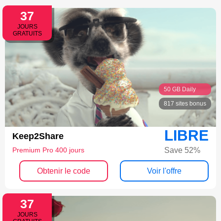
37
JOURS
GRATUITS
50 GB Daily
817 sites bonus
LIBRE
Keep2Share
Save 52%
Premium Pro 400 jours
Obtenir le code
Voir l'offre
37
JOURS